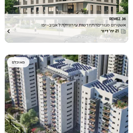
REMEZ 36
אשטרום מגורים
התחדשות עירונית
תל אביב-יפו
21
יח׳ דיור
מאוכלס