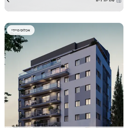
176
יח׳ דיור
אכלוס מיידי