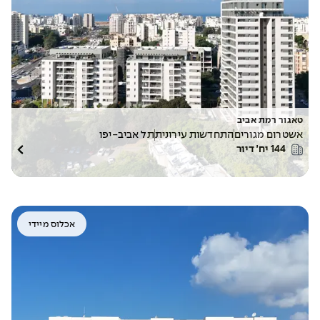
טאגור רמת אביב
אשטרום מגורים
התחדשות עירונית
תל אביב-יפו
144
יח׳ דיור
אכלוס מיידי