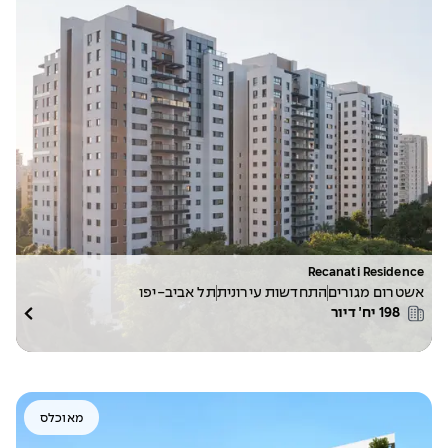
Recanati Residence
אשטרום מגורים
התחדשות עירונית
תל אביב-יפו
198
יח׳ דיור
מאוכלס