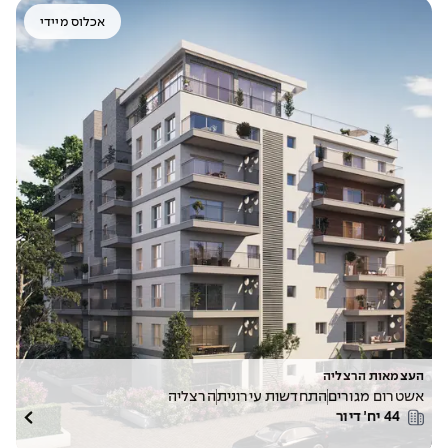
אכלוס מיידי
העצמאות הרצליה
אשטרום מגורים
התחדשות עירונית
הרצליה
44
יח׳ דיור