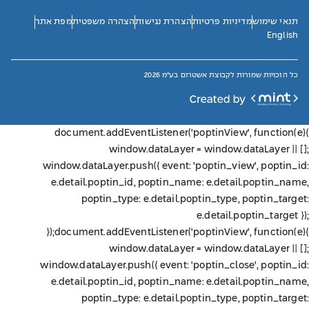
תנאי שימוש
מדיניות פרטיות
הצהרת נגישות
הצהרה משפטית
מפת אתר
English
כל הזכויות שמורות לקבוצת אשטרום בע"מ 2026
document.addEventListener('poptinView', function(e){
window.dataLayer = window.dataLayer || [];
window.dataLayer.push({ event: 'poptin_view', poptin_id:
e.detail.poptin_id, poptin_name: e.detail.poptin_name,
poptin_type: e.detail.poptin_type, poptin_target:
e.detail.poptin_target });
});
document.addEventListener('poptinView', function(e){
window.dataLayer = window.dataLayer || [];
window.dataLayer.push({ event: 'poptin_close', poptin_id:
e.detail.poptin_id, poptin_name: e.detail.poptin_name,
poptin_type: e.detail.poptin_type, poptin_target: