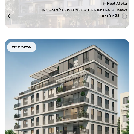
i- Neot Afeka
אשטרום מגורים
התחדשות עירונית
תל אביב-יפו
23
יח׳ דיור
אכלוס מיידי