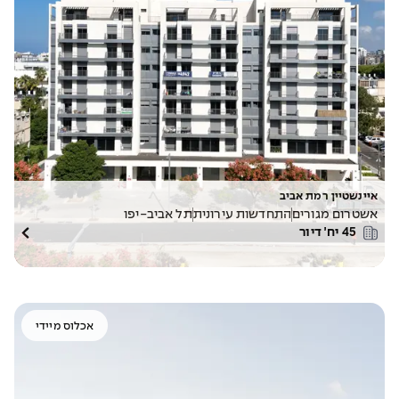
איינשטיין רמת אביב
אשטרום מגורים
התחדשות עירונית
תל אביב-יפו
45
יח׳ דיור
אכלוס מיידי