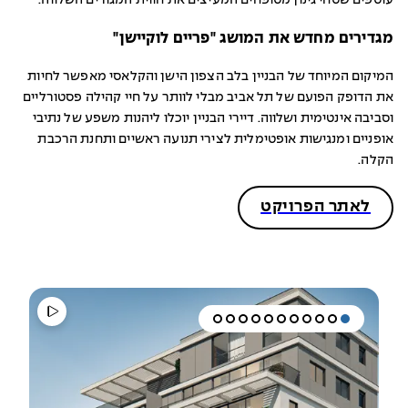
עוטפים שטחי גינון מטופחים המעיצים את חווית המגורים השלווה.
מגדירים מחדש את המושג "פריים לוקיישן"
המיקום המיוחד של הבניין בלב הצפון הישן והקלאסי מאפשר לחיות
את הדופק הפועם של תל אביב מבלי לוותר על חיי קהילה פסטורליים
וסביבה אינטימית ושלווה. דיירי הבניין יוכלו ליהנות משפע של נתיבי
אופניים ומנגישות אופטימלית לצירי תנועה ראשיים ותחנת הרכבת
הקלה.
לאתר הפרויקט