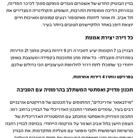
בניין הבוטיק החדש של אשטרום מגורים ממוקם סמוך לכיכר המדינה,
ובמרחק הליכה ממוסדות התרבות, השופינג והקולינריה המגדירים את
תל אביב. זה אומר ליהנות מאינספור רגעים קסומים ומאיכות חיים
יוצאת דופן באחד הלוקיישנים הטובים ביותר בעיר.
כל דירה יצירת אמנות
הבניין בן 7 הקומות יציע למכירה רק 9 דירות בוטיק מתוך 21 הדירות
במהדורה מוגבלת- כל אחת מהן מתוכננת בקפידה ומעוצבת באופן
ייחודי כך שתוכלו לתת דרור לחלומות העיצוביים הכי גדולים שלכם.
בפרויקט נותרו 4 דירות אחרונות.
תכנון מדויק ואסתטי המשתלב בהרמוניה עם הסביבה
"מילבאואר אדריכלים", החתומים על תכנונם של פרויקטים אורבניים
רבים בעיר, עומדים מאחורי התכנון האדריכלי של הבניין ברחוב רמז.
התכנון המדויק והאסתטי מתכתב עם ההיסטוריה האדריכלית של
הצפון הישן בתל אביב ושומר על מרקמה הייחודי. בכניסה לבניין רחבה
מרשימה ושימושית ולובי מפואר עם מעליות מתקדמות. את הבניין