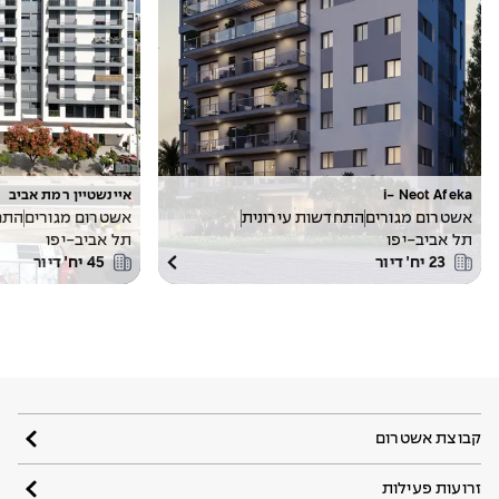
i- Neot Afeka
איינשטיין רמת אביב
אשטרום מגורים
התחדשות עירונית
אשטרום מגורים
התח
תל אביב-יפו
תל אביב-יפו
23
יח׳ דיור
45
יח׳ דיור
קבוצת אשטרום
זרועות פעילות