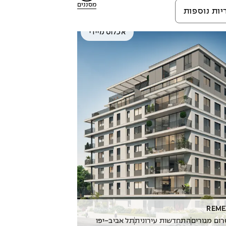
מסננים
יות נוספות
אכלוס מיידי
REME
ום מגורים
התחדשות עירונית
תל אביב-יפו