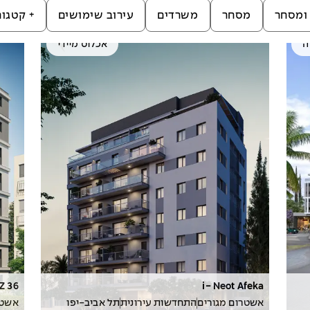
ומסחר
מסחר
משרדים
עירוב שימושים
+
קטגור
ה
אכלוס מיידי
Z 36
i- Neot Afeka
אשטרום מגורים
התחדשות עירונית
תל אביב-יפו
אשטר