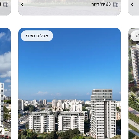
23
יח׳ דיור
1
ס
אכלוס מיידי