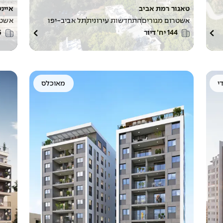
טאגור רמת אביב
איינ
אשטרום מגורים
התחדשות עירונית
תל אביב-יפו
אשטר
144
יח׳ דיור
5
י
מאוכלס