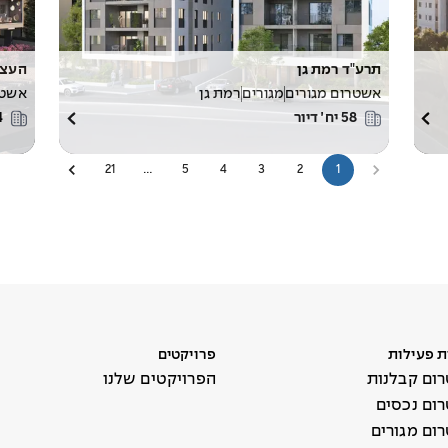
תרע"ד רמת גן
העצמ
אשטרום מגורים
מגורים
רמת גן
אשטר
58
יח׳ דיור
4
21
…
5
4
3
2
1
ת פעילות
פרויקטים
ום קבלנות
הפרויקטים שלנו
ום נכסים
ום מגורים