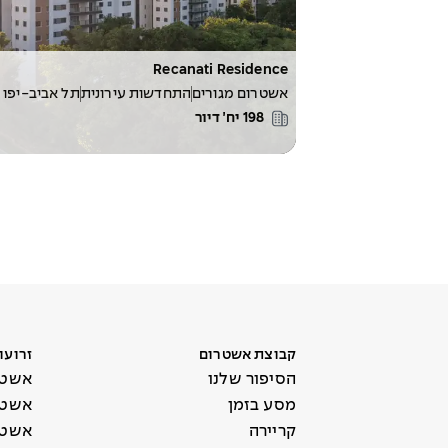
Recanati Residence
אשטרום מגורים
התחדשות עירונית
תל אביב-יפו
198
יח׳ דיור
קבוצת אשטרום
זרועו
הסיפור שלנו
אשטר
מסע בזמן
אשטר
קריירה
אשטר