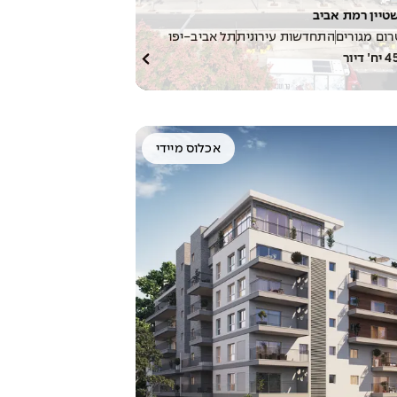
שטיין רמת אביב
ום מגורים
התחדשות עירונית
תל אביב-יפו
4
יח׳ דיור
אכלוס מיידי