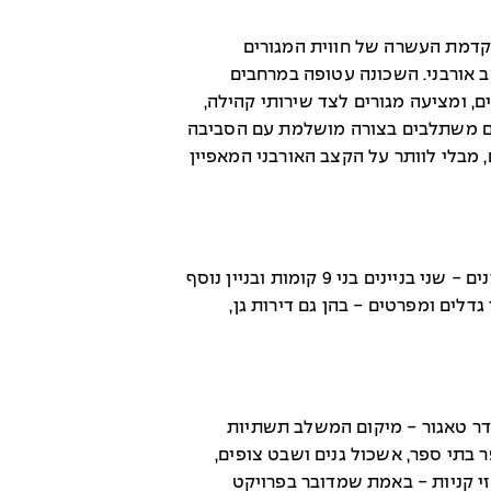
דמת העשרה של חווית המגורים
ב אורבני. השכונה עטופה במרחבים
ם, ומציעה מגורים לצד שירותי קהילה,
צבים משתלבים בצורה מושלמת עם הסביבה
 מבלי לוותר על הקצב האורבני המאפיין
במתחם המגורים החדש 144 דירות ב- 3 בניינים - שני בניינים בני 9 קומות ובניין נוסף
נות 3-6 חדרים במגוון גדלים ומפרטים - בהן גם דירות גן,
דר טאגור - מיקום המשלב תשתיות
 בתי ספר, אשכול גנים ושבט צופים,
זי קניות - באמת שמדובר בפרויקט