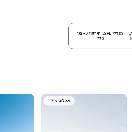
מגדלי LYFE, הירקון 3- בני
ברק
אכלוס מיידי