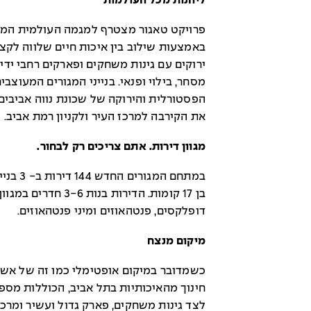
ליהנות מכל העולמות
פרויקט טאגור מצטרף למגמה העולמית המק
באמצעות שילוב בין איכות חיים שלווה לקצ
ירוקים עם גינות משחקים ופארקים רחבי ידיי
מסחר, בילוי ופנאי. בנייני המגורים המעו
הפסטורלית והירוקה של שכונת נווה אביבים,
את הקירבה למרכז העיר ולקניון רמת אביב.
מגוון דירות. אתם צריכים רק לבחור.
בן 17 קומות. הדירות ב
דופלקסים, פנטהאוזים ומיני פנטהאוזים.
מיקום מנצח
כשמדובר במיקום אופטימלי כמו זה של אש
חינוך מהאיכותיות בתל אביב, הכוללות מספר
לצד גינות משחקים, פארק גדול ועשיר ומרכ