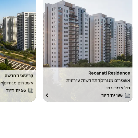
Recanati Residence
קריניצי החדשה
אשטרום מגורים
התחדשות עירונית
אשטרום מגורים
מג
תל אביב-יפו
56
יח׳ דיור
198
יח׳ דיור