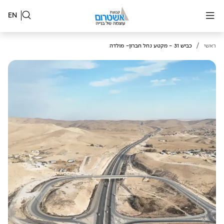
EN
/
ראשי
כביש 31 - מקטע נחל חברון- מולדה