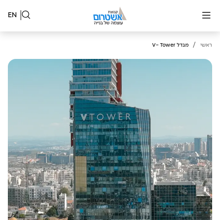
EN
/
ראשי
מגדל V- Tower