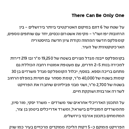
There Can Be Only One
על שטח של 6 דונם במיקום האטרקטיבי ביותר בירושלים - בין
הרחובות יפו ושז"ר - מקימה אשטרום נכסים, יחד עם שותפים נוספים,
קומפלקס חדשני המהווה נקודת ציון חדשה בהיסטוריה
הארכיטקטונית של העיר.
בקומפלקס ייבנה מגדל מגורים בשטח של 19,250 מ"ר ובו 219 דירות
למכירה בנות 2-5 חדרים, עם מעטפת אמנטיז רחבה הכוללת גם
מתחם בריכה וספא. בנוסף, יכלול הקומפלקס מגדל משרדים בן 30
קומות בשטח של 40,000 מ"ר, קומת מסחר עם חנויות במפלס הרחוב
בשטח של 2,700 מ"ר, ושני מבני פביליונים שיחברו את הפרויקט
לשדרה אורבנית ושוקקת חיים.
על התכנון האדריכלי אחראים שני משרדים - משרד יסקי, מור סיון,
מהמשרדים המובילים בישראל, ומשרד אדריכלים ביטמן בן צור,
המתמחים בתכנון אורבני בירושלים.
הפרויקט ממוקם כ-5 דקות הליכה ממוקדים מרכזיים בעיר כמו שוק