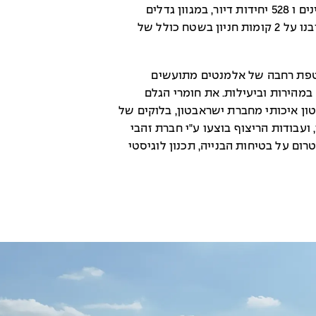
יהודה ויכלול 3 מתחמים שונים ובהם 12 בניינים ו 528 יחידות דיור, במגוון גדלים
ומפרטים. הבניינים יהיו בני 7 או 14 קומות וייבנו על 2 קומות חניון בשטח כולל של
טפת רחבה של אלמנטים מתועשים
מהירות וביעילות. את חומרי הגלם
ן איכותי מחברת ישראבטון, בלוקים של
 ועבודות הריצוף בוצעו ע"י חברת זהבי
רום על בטיחות הבנייה, תכנון לוגיסטי