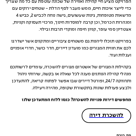
הפרויקט מציע חיי קהילה ואווירה של שכונה עוטפת עם כל מה שצריך
כדי לייצר איכות חיים, ממש מעבר לסף הדלת - שטחים ירוקים עם
מדשאות מטופחות, גינות שעשועים, גישה נוחה לכביש 2, כביש 4
ומנהרות הכרמל, וכן קרבה למוסדות חינוך, מרכזי תעסוקה וקניות,
אצטדיון סמי עופר, קניון חיפה ומוקדי תרבות ובילוי.
בפרויקט תוכלו ליהנות גם משטחים ציבוריים ומתקנים אשר ישדרגו
לכם את חווית המגורים כמו מועדון דיירים, חדר כושר, חדרי אופניים
ועגלות ועוד.
בקהילות המגורים של אשטרום מגורים להשכרה, עומדים לרשותכם
מנהלי קהילה הנותנים מענה לכל שאלה או בקשה, שירותי ניהול
ותחזוקה 24/7, ופורטל דיירים שבו אפשר לפתוח קריאה, להתעדכן
ולבצע פעולות שונות בתקשורת שקופה, מהירה ויעילה.
מחפשים דירות פנויות להשכרה? כנסו ללוח המתעדכן שלנו
להשכרת דירה
מה בנכס