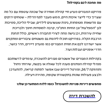
מה מחכה לכם בקהילה?
פרויקט המגורים מציע חיי קהילה ואווירה של שכונה עוטפת עם כל מה
שצריך כדי לייצר איכות חיים, ממש מעבר לסף הדלת - שטחים ירוקים
עם מדשאות מטופחות, גינות שעשועים לילדים, שבילי הליכה, סמיכות
לגן "המפלצת" וגן החיות התנ"כי, קרבה למוסדות חינוך ולבריכת
שחייה עירונית, וכן גישה נוחה לצירי תחבורה ראשיים, כולל תחנת
הרכבת הקלה. בפרויקט תוכלו ליהנות גם משטחים ציבוריים ומתקנים
אשר ישדרגו לכם את חווית המגורים כמו מועדון דיירים, חדר כושר,
חדרי אופניים ועגלות ועוד.
בקהילות המגורים של אשטרום מגורים להשכרה, עומדים לרשותכם
מנהלי קהילה הנותנים מענה לכל שאלה או בקשה, שירותי ניהול
ותחזוקה 24/7, ופורטל דיירים שבו אפשר לפתוח קריאה, להתעדכן
ולבצע פעולות שונות בתקשורת שקופה, מהירה ויעילה.
מחפשים דירות פנויות להשכרה? כנסו ללוח המתעדכן שלנו
להשכרת דירה