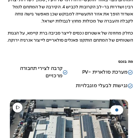
המתחם מצוי באזור התעשייה הדרומי של העיר, סמוך לשדרות יצחק
רבין ושדרות בר-לב הקרובות לכביש 4. הקירבה של המתחם לנמל
אשדוד הופך את אזור התעשייה למבוקש שכן מאפשר גישה נוחה
לקבלה והעברה של מכולות מחוץ לגבולות ישראל.
כחלק מחזונה של אשטרום נכסים לייצר סביבה ברת קיימא, על הגגות
השטוחים של המתחם הותקנו פאנלים סולאריים לייצור אנרגיה ירוקה.
מה בנכס
קרבה לצירי תחבורה
מערכת סולארית -PV
מרכזיים
נגישות לבעלי מוגבלויות