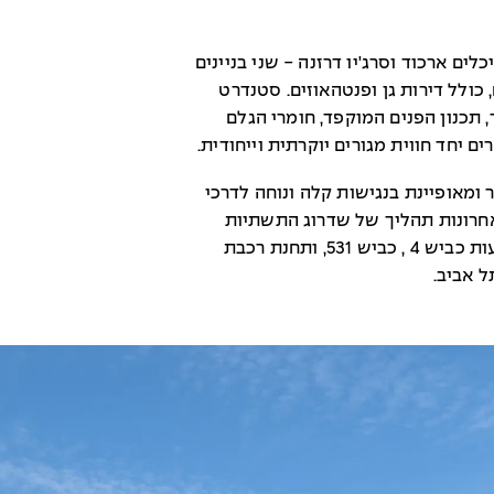
ים ארכוד וסרג'יו דרזנה - שני בניינים
ובהם 60 דירות בנות 3-5 חדרים, כולל דירות גן ופנטהאוזים. סטנדרט
 תכנון הפנים המוקפד, חומרי הגלם
ם יחד חווית מגורים יוקרתית וייחודית.
 ומאופיינת בנגישות קלה ונוחה לדרכי
אחרונות תהליך של שדרוג התשתיות
המחברות בינה לבין גוש דן, בין היתר באמצעות כביש 4 , כביש 531, ותחנת רכבת
תל אביב.