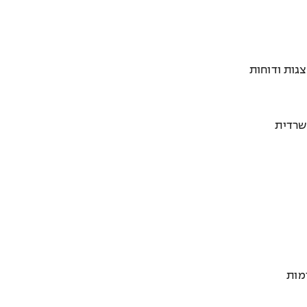
גות ודוחות
שרדית
ימות