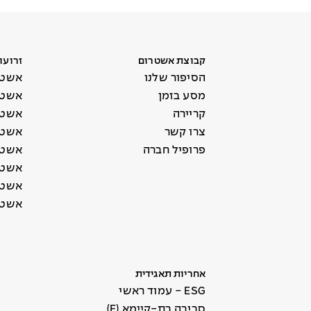
קבוצת אשטרום
זרועו
הסיפור שלנו
אשטר
מסע בזמן
אשטר
קריירה
אשטר
צרו קשר
אשטר
פרופיל חברה
אשטר
אשטר
אשטרו
אשטר
אחריות תאגידית
ESG - עמוד ראשי
סביבה בת-קיימא (E)