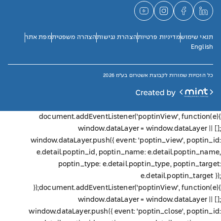
תנאי שימוש
מדיניות פרטיות
הצהרת נגישות
הצהרה משפטית
מפת אתר
English
כל הזכויות שמורות לקבוצת אשטרום בע"מ 2026
document.addEventListener('poptinView', function(e){
window.dataLayer = window.dataLayer || [];
window.dataLayer.push({ event: 'poptin_view', poptin_id:
e.detail.poptin_id, poptin_name: e.detail.poptin_name,
poptin_type: e.detail.poptin_type, poptin_target:
e.detail.poptin_target });
});
document.addEventListener('poptinView', function(e){
window.dataLayer = window.dataLayer || [];
window.dataLayer.push({ event: 'poptin_close', poptin_id: