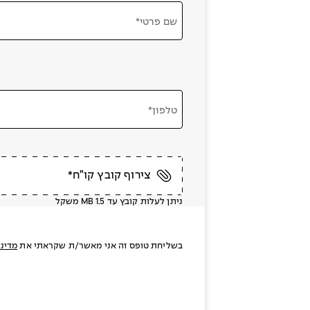
שם פרטי*
טלפון*
צירוף קובץ קו”ח*
ניתן לעלות קובץ עד MB 1.5 משקל
בשליחת טופס זה אני מאשר/ת שקראתי את
מדיני