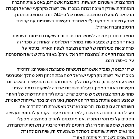
המחצבות: אשטרום תעשיות, מקבוצת אשטרום, באמצעות החברה
המוחזקת שורק חציבה זכתה במכרז של רשות מקרקעי ישראל וקבלת
הרשאה להפעלת מחצבה בשטח של כ-744 דונם במחצבת חנתון.
שורק חציבה מוחזקת ע"י אשטרום תעשיות בשותפות עם קבוצת
הרטוב וחברת ארגיל.
מחצבת חנתון צפויה לשמש מרכיב חיוני בשיקום ובפיתוח תשתיות
באזור הצפון, שנפגע קשות במהלך המלחמה האחרונה. מכרז זה
מרחיב את פעילותה של שורק חציבה לצפון הארץ, בנוסף על
המחצבה הקיימת (מחצבת דהר אל עירק) באזור בית שמש המתפרסת
על כ-750 דונם.
שרון לבנטר, מנכ"ל אשטרום תעשיות מקבוצת אשטרום: "הזכייה
במכרז של רשות מקרקעי ישראל למחצבת חנתון היא מהלך אסטרטגי
משמעותי עבורנו, כחלק מתהליך פיתוח והרחבת התעשייה באשטרום
תעשיות באזור הצפון, ובעלת חשיבות אדירה לשיקום ובניית הצפון
מחדש. המחצבה תשמש מרכיב קריטי בתהליך ההתחדשות של האזור
שנפגע משמעותית במהלך המלחמה, ואנו רואים בכך שליחות לאומית.
השותפות עם קבוצת הר טוב וארגיל מאפשרת לנו להרחיב את
פעילותנו בתחום המחצבות, לצד בחינת ייעוד הקרקע לתחומי תעשייה
נוספים על פי תנאי המכרז. אנו מתכננים להקים במחצבה מפעלי
המשך, שיספקו חומרי גלם חיוניים לפרויקטי בנייה, תשתיות ותחבורה.
אנו גאים להיות שותפים למהלך משמעותי זה, שיתרום לחזרת
התושבים לשגרה ולפיתוח האזור".