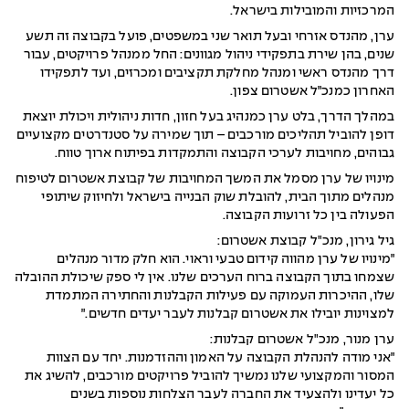
המרכזיות והמובילות בישראל.
ערן, מהנדס אזרחי ובעל תואר שני במשפטים, פועל בקבוצה זה תשע
שנים, בהן שירת בתפקידי ניהול מגוונים: החל ממנהל פרויקטים, עבור
דרך מהנדס ראשי ומנהל מחלקת תקציבים ומכרזים, ועד לתפקידו
האחרון כמנכ״ל אשטרום צפון.
במהלך הדרך, בלט ערן כמנהיג בעל חזון, חדות ניהולית ויכולת יוצאת
דופן להוביל תהליכים מורכבים – תוך שמירה על סטנדרטים מקצועיים
גבוהים, מחויבות לערכי הקבוצה והתמקדות בפיתוח ארוך טווח.
מינויו של ערן מסמל את המשך המחויבות של קבוצת אשטרום לטיפוח
מנהלים מתוך הבית, להובלת שוק הבנייה בישראל ולחיזוק שיתופי
הפעולה בין כל זרועות הקבוצה.
גיל גירון, מנכ"ל קבוצת אשטרום:
״מינויו של ערן מהווה קידום טבעי וראוי. הוא חלק מדור מנהלים
שצמחו בתוך הקבוצה ברוח הערכים שלנו. אין לי ספק שיכולת ההובלה
שלו, ההיכרות העמוקה עם פעילות הקבלנות והחתירה המתמדת
למצוינות יובילו את אשטרום קבלנות לעבר יעדים חדשים.״
ערן מנור, מנכ"ל אשטרום קבלנות:
״אני מודה להנהלת הקבוצה על האמון וההזדמנות. יחד עם הצוות
המסור והמקצועי שלנו נמשיך להוביל פרויקטים מורכבים, להשיג את
כל יעדינו ולהצעיד את החברה לעבר הצלחות נוספות בשנים