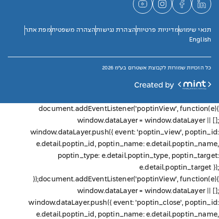
תנאי שימוש
מדיניות פרטיות
הצהרת נגישות
הצהרה משפטית
מפת אתר
English
כל הזכויות שמורות לקבוצת אשטרום בע"מ 2026
document.addEventListener('poptinView', function(e){
window.dataLayer = window.dataLayer || [];
window.dataLayer.push({ event: 'poptin_view', poptin_id:
e.detail.poptin_id, poptin_name: e.detail.poptin_name,
poptin_type: e.detail.poptin_type, poptin_target:
e.detail.poptin_target });
});
document.addEventListener('poptinView', function(e){
window.dataLayer = window.dataLayer || [];
window.dataLayer.push({ event: 'poptin_close', poptin_id:
e.detail.poptin_id, poptin_name: e.detail.poptin_name,