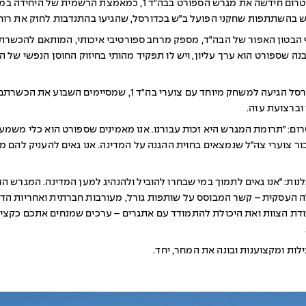
אשטרום קבלנות מקבוצת אשטרום חידשה את מגרש הספורט בבה"ד 1, כמא
ש בהשתתפות שחקני הפועל ב״ש בכדורסל, שהגיעו בהתנדבות לחזק את רוח 
 הבטון האפור של הבה"ד, מספק מרחב ספורטיבי איכותי, המותאם להכשרת 
נה שספורט הוא ערך עליון, ויש לו תפקיד מהותי בחיזוק החוסן הנפשי של 
נבחרת הפועל באר שבע בכדורסל הגיעה למשחק מיוחד עם צוערי בה"ד 1, ש
 וברצועת עזה.
רום: ״תרומת המגרש היא זכות עבורנו. אנו מאמינים שספורט הוא כלי משמעו
ור צוערי צה״ל שנמצאים בחזית ההגנה על המדינה. אנו גאים להעניק להם מ
נות: ״אנו גאים לתמוך במי שבחרו להוביל ולהנהיג למען המדינה. המגרש הז
 העסקית – קשר המבוסס על שותפות גורל, מעורבות חברתית ואחריות הדדי
דת הצוות ואת היכולת להתמודד עם אתגרים – ערכים שמנחים אתכם כקציני
ות ומקצוענות ובונה את המחר, יחד.