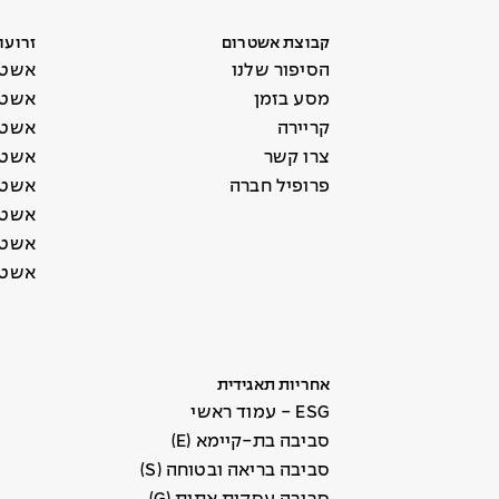
קבוצת אשטרום
זרועו
הסיפור שלנו
אשטר
מסע בזמן
אשטר
קריירה
אשטר
צרו קשר
אשטר
פרופיל חברה
אשטר
אשטר
אשטרו
אשטר
אחריות תאגידית
ESG - עמוד ראשי
סביבה בת-קיימא (E)
סביבה בריאה ובטוחה (S)