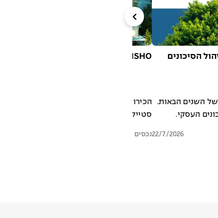
הול הסיכונים
RISHO בראשל"צ הוא אחד מהמתחמים המסקרנים ביותר שנראו בישראל
של השנים הבאות.
הכירו את RISHO – פרויקט ייחודי ה
ונים העסקי.
סטייל
22/7/2026
נכסים