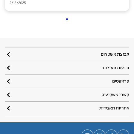
2/12/2025
איכותיים, ופארקים ירוקים. בפרויקט, אשר בנייתו תושלם בשנת
2028, תוכלו ליהנות ממרחב עירוני שקט שיאפשר לכם לגדל את
הילדים בשלווה ובביטחון, עטופים בחיי קהילה עשירים. במילים
אחרות, בדיוק המקום המושלם עבור המשפחה שלכם. תתכוננו
להתאהב.
קבוצת אשטרום
זרועות פעילות
פרויקטים
קשרי משקיעים
אחריות תאגידית