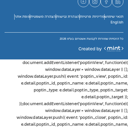
תנאי שימוש
מדיניות פרטיות
הצהרת נגישות
הצהרה משפטית
מפת אתר
English
כל הזכויות שמורות לקבוצת אשטרום בע"מ 2026
document.addEventListener('poptinView', function(e){
window.dataLayer = window.dataLayer || [];
window.dataLayer.push({ event: 'poptin_view', poptin_id:
e.detail.poptin_id, poptin_name: e.detail.poptin_name,
poptin_type: e.detail.poptin_type, poptin_target:
e.detail.poptin_target });
});
document.addEventListener('poptinView', function(e){
window.dataLayer = window.dataLayer || [];
window.dataLayer.push({ event: 'poptin_close', poptin_id:
e.detail.poptin_id, poptin_name: e.detail.poptin_name,