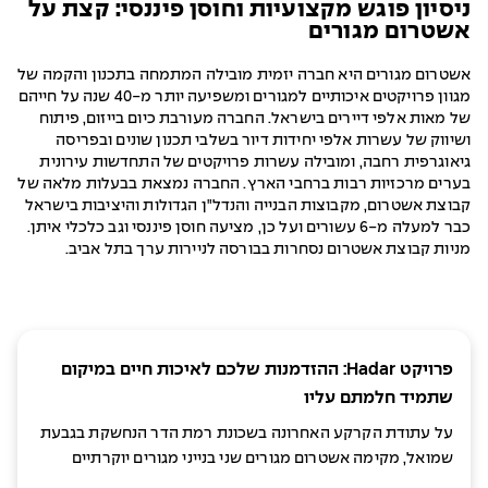
ניסיון פוגש מקצועיות וחוסן פיננסי: קצת על
אשטרום מגורים
אשטרום מגורים היא חברה יזמית מובילה המתמחה בתכנון והקמה של
מגוון פרויקטים איכותיים למגורים ומשפיעה יותר מ-40 שנה על חייהם
של מאות אלפי דיירים בישראל. החברה מעורבת כיום בייזום, פיתוח
ושיווק של עשרות אלפי יחידות דיור בשלבי תכנון שונים ובפריסה
גיאוגרפית רחבה, ומובילה עשרות פרויקטים של התחדשות עירונית
בערים מרכזיות רבות ברחבי הארץ. החברה נמצאת בבעלות מלאה של
קבוצת אשטרום, מקבוצות הבנייה והנדל"ן הגדולות והיציבות בישראל
כבר למעלה מ-6 עשורים ועל כן, מציעה חוסן פיננסי וגב כלכלי איתן.
מניות קבוצת אשטרום נסחרות בבורסה לניירות ערך בתל אביב.
פרויקט Hadar: ההזדמנות שלכם לאיכות חיים במיקום
שתמיד חלמתם עליו
על עתודת הקרקע האחרונה בשכונת רמת הדר הנחשקת בגבעת
שמואל, מקימה אשטרום מגורים שני בנייני מגורים יוקרתיים
בלוקיישן מנצח - סמוך למתחמי מסחר שוקקים, מוסדות חינוך