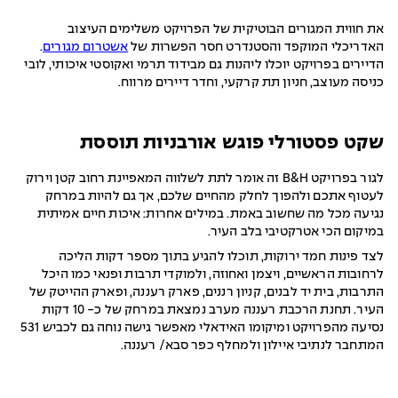
את חווית המגורים הבוטיקית של הפרויקט משלימים העיצוב
האדריכלי המוקפד והסטנדרט חסר הפשרות של
אשטרום מגורים
.
הדיירים בפרויקט יוכלו ליהנות גם מבידוד תרמי ואקוסטי איכותי, לובי
כניסה מעוצב, חניון תת קרקעי, וחדר דיירים מרווח.
שקט פסטורלי פוגש אורבניות תוססת
לגור בפרויקט B&H זה אומר לתת לשלווה המאפיינת רחוב קטן וירוק
לעטוף אתכם ולהפוך לחלק מהחיים שלכם, אך גם להיות במרחק
נגיעה מכל מה שחשוב באמת. במילים אחרות: איכות חיים אמיתית
במיקום הכי אטרקטיבי בלב העיר.
לצד פינות חמד ירוקות, תוכלו להגיע בתוך מספר דקות הליכה
לרחובות הראשיים, ויצמן ואחוזה, ולמוקדי תרבות ופנאי כמו היכל
התרבות, בית יד לבנים, קניון רננים, פארק רעננה, ופארק ההייטק של
העיר. תחנת הרכבת רעננה מערב נמצאת במרחק של כ- 10 דקות
נסיעה מהפרויקט ומיקומו האידאלי מאפשר גישה נוחה גם לכביש 531
המתחבר לנתיבי איילון ולמחלף כפר סבא/ רעננה.