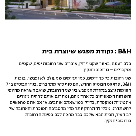
B&H : נקודת מפגש שיוצרת בית
בלב רעננה, באזור שקט וירוק, עוברים שני רחובות יפים, שקטים
ומקבילים – בורוכוב וחנקין.
שני רחובות כל כך דומים, כמו תאומים שמעולם לא נפגשו. בזכות
B&H, פרויקט הבוטיק החדש, הם סוף סוף מתחברים. בניין הבוטיק בן 7
הקומות ניצב בנקודת המפגש בין שני הרחובות, שואב השראה מהיופי
והשלווה המאפיינים כל אחד מהם, ומתרגם אותם לחווית מגורים
אינטימית ומוקפדת, בדיוק כמו שאתם אוהבים. אז אם אתם מחפשים
להשתדרג, מבלי להתרחק יותר מדי מהסביבה המוכרת והאהובה של
לב העיר, הבית הבא שלכם כבר מחכה לכם בפינת הרחובות
בורוכוב/חנקין.