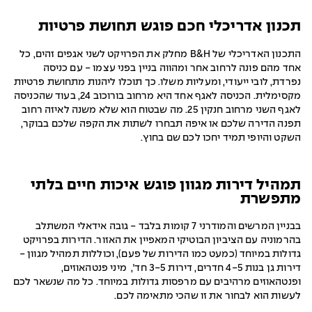
תכנון אדריכלי חכם פוגש תחושת פרטיות
התכנון האדריכלי של B&H מחלק את הפרויקט לשני אגפים זהים, כל
אחד מהם פונה לרחוב אחר ומהווה בניין בפני עצמו - עם כניסה
נפרדת, לובי ייעודי, ומעליות משלו. כך תוכלו ליהנות מתחושת פרטיות
מקסימלית. הכניסה לאגף אחד היא מרחוב בורוכוב 24, בעוד שהכניסה
לאגף השני מרחוב חנקין 25. מה שבטוח הוא שלא משנה לאיזה רחוב
תפנה הדירה שלכם או איפה תבחרו לשתות את הקפה שלכם בבוקר,
השקט והיופי תמיד יחכו לכם שם בחוץ.
תמהיל דירות מגוון פוגש איכות חיים בלתי
מתפשרת
בבניין המרשים והמודרני 7 קומות בלבד - גובה אידאלי המשתלב
בהרמוניה עם הציביון הבוטיקי המאפיין את האזור. הדירות בפרויקט
גדולות במיוחד (כמעט כמו הדירות של פעם), וכוללות תמהיל מגוון -
דירות גן בנות 4-5 חדרים, דירות 3-5 חד׳, מיני פנטהאוזים,
ופנטהאוזים מרהיבים עם מרפסות גדולות במיוחד. כל מה שנשאר לכם
לעשות הוא לבחור את זו שהכי מתאימה לכם.